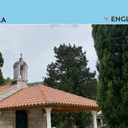
ENG
LA