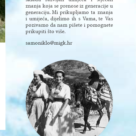
znanja koja se prenose iz ge­neracije u
ge­ne­raciju. Mi prikupljamo ta znanja
i umi­jeća, dijelimo ih s Vama, te Vas
pozi­vamo da nam pišete i pomognete
prikupiti što više.
samoniklo@migk.hr