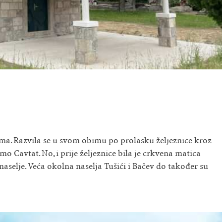
a. Razvila se u svom obimu po prolasku željeznice kroz
o Cavtat. No, i prije željeznice bila je crkvena matica
naselje. Veća okolna naselja Tušići i Bačev do također su