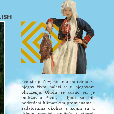
LISH
Sve što je čovjeku bilo potrebno za
njegov život nalazi se u njegovom
okruženju. Okoliš se čuvao jer je
podržavao život, a ljudi su bili
podređeni klimatskim pro­mjenama i
zadatostima okoliša, s kojim su u
skladu razvijali umi­­jeća i stjecali