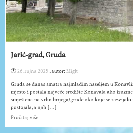
Jarić-grad, Gruda
🕔
26. rujna 2025.
,
autor:
Migk
Gruda se danas smatra najmlađim naseljem u Konavlim
mjesto i postala najveće središte Konavala ako izuzmem
smještena na vrhu brijega/grude oko koje se razvijalo 
postojala, a njih […]
Pročitaj više