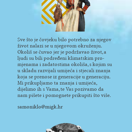
Sve što je čovjeku bilo potrebno za njegov
život nalazi se u njegovom okruženju.
Okoliš se čuvao jer je podržavao život, a
ljudi su bili podređeni klimatskim pro­
mjenama i zadatostima okoliša, s kojim su
u skladu razvijali umi­­jeća i stjecali znanja
koja se prenose iz ge­neracije u ge­ne­raciju.
Mi prikupljamo ta znanja i umi­jeća,
dijelimo ih s Vama, te Vas pozi­vamo da
nam pišete i pomognete prikupiti što više.
samoniklo@migk.hr