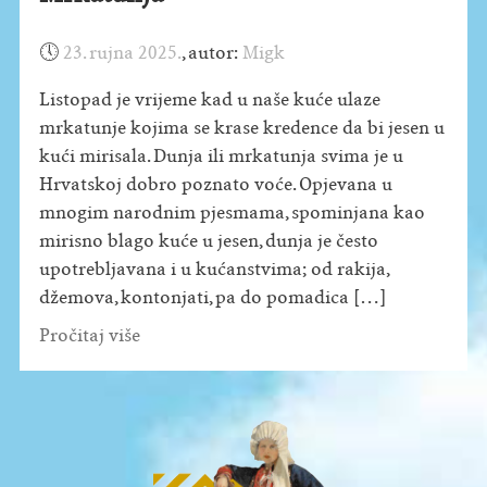
🕔
23. rujna 2025.
,
autor:
Migk
Listopad je vrijeme kad u naše kuće ulaze
mrkatunje kojima se krase kredence da bi jesen u
kući mirisala. Dunja ili mrkatunja svima je u
Hrvatskoj dobro poznato voće. Opjevana u
mnogim narodnim pjesmama, spominjana kao
mirisno blago kuće u jesen, dunja je često
upotrebljavana i u kućanstvima; od rakija,
džemova, kontonjati, pa do pomadica […]
Pročitaj više