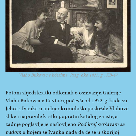
Vlaho Bukovac s kćerima, Prag, oko 1921. g., KB-47
Potom slijedi kratki odlomak o osnivanju Galerije
Vlaha Bukovca u Cavtatu, počevši od 1922. g. kada su
Jelica i Ivanka u atelijer kronološki posložile Vlahove
slike i napravile kratki popratni katalog za iste, a
zadnje poglavlje je naslovljeno
Pod kraj svršavam sa
nadom
u kojem se Ivanka nada da će se u skorijoj