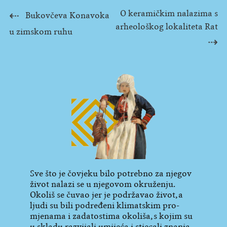
O keramičkim nalazima s
Navigacija
Bukovčeva Konavoka
arheološkog lokaliteta Rat
u zimskom ruhu
objava
Sve što je čovjeku bilo potrebno za njegov
život nalazi se u njegovom okruženju.
Okoliš se čuvao jer je podržavao život, a
ljudi su bili podređeni klimatskim pro­
mjenama i zadatostima okoliša, s kojim su
u skladu razvijali umi­­jeća i stjecali znanja