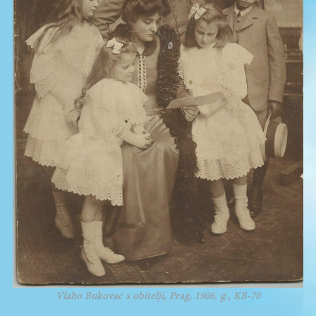
Vlaho Bukovac s obitelji, Prag, 1906. g., KB-70