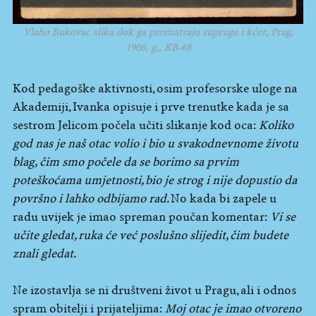
Vlaho Bukovac slika dok ga promatraju supruga i kćer, Prag,
1906. g., KB-68
Kod pedagoške aktivnosti, osim profesorske uloge na
Akademiji, Ivanka opisuje i prve trenutke kada je sa
sestrom Jelicom počela učiti slikanje kod oca:
Koliko
god nas je naš otac volio i bio u svakodnevnome životu
blag, čim smo počele da se borimo sa prvim
poteškoćama umjetnosti, bio je strog i nije dopustio da
površno i lahko odbijamo rad.
No kada bi zapele u
radu uvijek je imao spreman poučan komentar:
Vi se
učite gledat, ruka će već poslušno slijedit, čim budete
znali gledat.
Ne izostavlja se ni društveni život u Pragu, ali i odnos
spram obitelji i prijateljima:
Moj otac je imao otvoreno