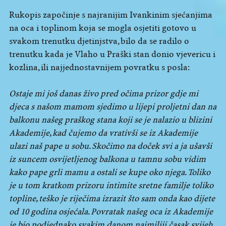
Rukopis započinje s najranijim Ivankinim sjećanjima
na oca i toplinom koja se mogla osjetiti gotovo u
svakom trenutku djetinjstva, bilo da se radilo o
trenutku kada je Vlaho u Praški stan donio vjevericu i
kozlina, ili najjednostavnijem povratku s posla:
Ostaje mi još danas živo pred očima prizor gdje mi
djeca s našom mamom sjedimo u lijepi proljetni dan na
balkonu našeg praškog stana koji se je nalazio u blizini
Akademije, kad čujemo da vrativši se iz Akademije
ulazi naš pape u sobu. Skočimo na doček svi a ja ušavši
iz suncem osvijetljenog balkona u tamnu sobu vidim
kako pape grli mamu a ostali se kupe oko njega. Toliko
je u tom kratkom prizoru intimite sretne familje toliko
topline, teško je riječima izrazit što sam onda kao dijete
od 10 godina osjećala. Povratak našeg oca iz Akademije
je bio podjednako svakim danom najmiliji časak svijeh