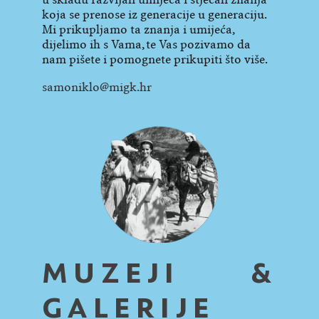
koja se prenose iz ge­neracije u ge­ne­raciju.
Mi prikupljamo ta znanja i umi­jeća,
dijelimo ih s Vama, te Vas pozi­vamo da
nam pišete i pomognete prikupiti što više.
samoniklo@migk.hr
MUZEJI &
GALERIJE