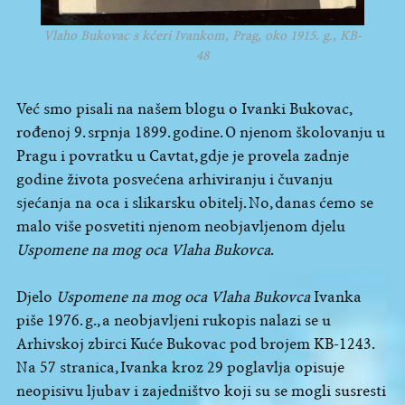
Vlaho Bukovac s kćeri Ivankom, Prag, oko 1915. g., KB-
48
Već smo pisali na našem blogu o Ivanki Bukovac,
rođenoj 9. srpnja 1899. godine. O njenom školovanju u
Pragu i povratku u Cavtat, gdje je provela zadnje
godine života posvećena arhiviranju i čuvanju
sjećanja na oca i slikarsku obitelj. No, danas ćemo se
malo više posvetiti njenom neobjavljenom djelu
Uspomene na mog oca Vlaha Bukovca
.
Djelo
Uspomene na mog oca Vlaha Bukovca
Ivanka
piše 1976. g., a neobjavljeni rukopis nalazi se u
Arhivskoj zbirci Kuće Bukovac pod brojem KB-1243.
Na 57 stranica, Ivanka kroz 29 poglavlja opisuje
neopisivu ljubav i zajedništvo koji su se mogli susresti