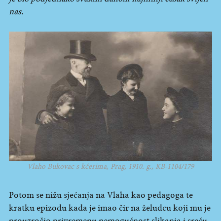
nas.
Vlaho Bukovac s kćerima, Prag, 1910. g., KB-1104/179
Potom se nižu sjećanja na Vlaha kao pedagoga te
kratku epizodu kada je imao čir na želudcu koji mu je
prouzročio privremenu nemogućnost slikanja i sreću