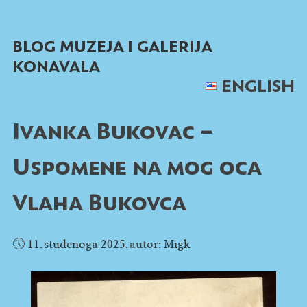
Skip
to
BLOG MUZEJA I GALERIJA
content
KONAVALA
ENGLISH
Ivanka Bukovac –
Uspomene na mog oca
Vlaha Bukovca
🕔
11. studenoga 2025.
autor:
Migk